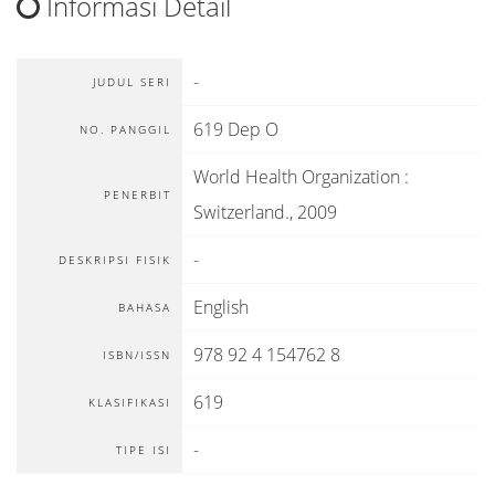
Informasi Detail
-
JUDUL SERI
619 Dep O
NO. PANGGIL
World Health Organization
:
PENERBIT
Switzerland
.,
2009
-
DESKRIPSI FISIK
English
BAHASA
978 92 4 154762 8
ISBN/ISSN
619
KLASIFIKASI
-
TIPE ISI