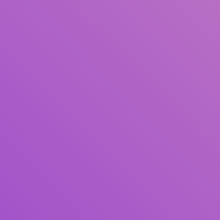
Pengarang
Subjek
ISBN/ISSN
Tipe Koleksi
Lokasi
GMD
Cari