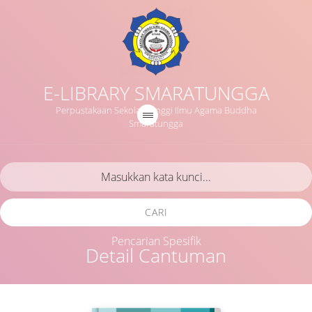
E-LIBRARY SMARATUNGGA
Perpustakaan Sekolah Tinggi Ilmu Agama Buddha
Smaratungga
CARI
Pencarian Spesifik
Detail Cantuman